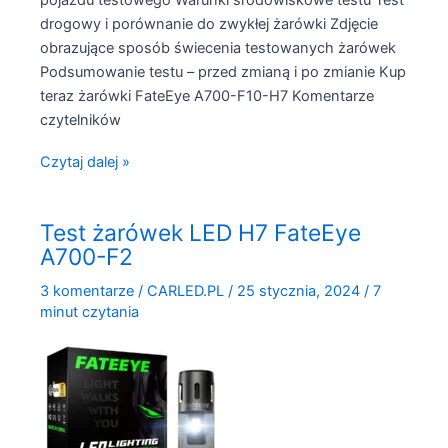
drogowy i porównanie do zwykłej żarówki Zdjęcie
obrazujące sposób świecenia testowanych żarówek
Podsumowanie testu – przed zmianą i po zmianie Kup
teraz żarówki FateEye A700-F10-H7 Komentarze
czytelników
Test
Czytaj dalej »
żarówek
LED
Test żarówek LED H7 FateEye
H7
A700-F2
FateEye
A700-
3 komentarze
/
CARLED.PL
/
25 stycznia, 2024
/
7
F10
minut czytania