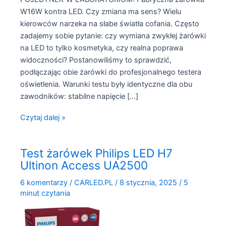
W16W kontra LED. Czy zmiana ma sens? Wielu
kierowców narzeka na słabe światła cofania. Często
zadajemy sobie pytanie: czy wymiana zwykłej żarówki
na LED to tylko kosmetyka, czy realna poprawa
widoczności? Postanowiliśmy to sprawdzić,
podłączając obie żarówki do profesjonalnego testera
oświetlenia. Warunki testu były identyczne dla obu
zawodników: stabilne napięcie […]
Pojedynek
Czytaj dalej »
świateł
cofania:
Test żarówek Philips LED H7
żarówka
Ultinon Access UA2500
W16W
kontra
6 komentarzy
/
CARLED.PL
/
8 stycznia, 2025
/
5
LED
minut czytania