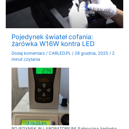
Pojedynek świateł cofania:
żarówka W16W kontra LED
Dodaj komentarz
/
CARLED.PL
/
28 grudnia, 2025
/
2
minut czytania
POJEDYNEK W LABORATORIUM: Fabryczna żarówka