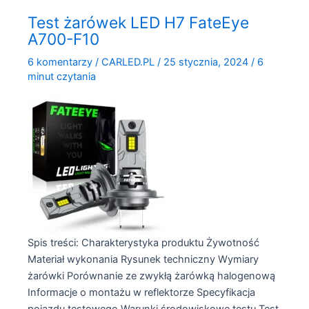
Philips
Test żarówek LED H7 FateEye
LED
A700-F10
H7
Ultinon
6 komentarzy
/
CARLED.PL
/
25 stycznia, 2024
/
6
Access
minut czytania
UA2500
Spis treści: Charakterystyka produktu Żywotność
Materiał wykonania Rysunek techniczny Wymiary
żarówki Porównanie ze zwykłą żarówką halogenową
Informacje o montażu w reflektorze Specyfikacja
pojazdu testowego Warunki środowiskowe testu Test