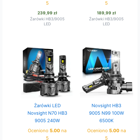
5
5
239,99
zł
189,99
zł
Żarówki HB3/9005
Żarówki HB3/9005
LED
LED
Żarówki LED
Novsight HB3
Novsight N70 HB3
9005 N99 100W
9005 240W
6500K
Oceniono
5.00
na
Oceniono
5.00
na
5
5