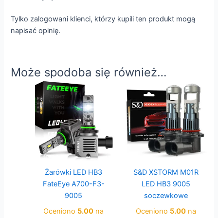
Tylko zalogowani klienci, którzy kupili ten produkt mogą
napisać opinię.
Może spodoba się również…
Żarówki LED HB3
S&D XSTORM M01R
FateEye A700-F3-
LED HB3 9005
9005
soczewkowe
Oceniono
5.00
na
Oceniono
5.00
na