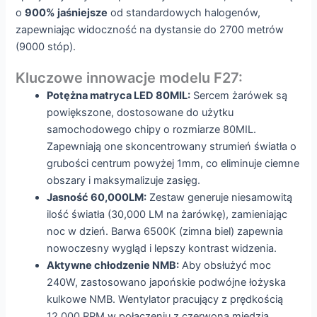
o
900% jaśniejsze
od standardowych halogenów,
zapewniając widoczność na dystansie do 2700 metrów
(9000 stóp).
Kluczowe innowacje modelu F27:
Potężna matryca LED 80MIL:
Sercem żarówek są
powiększone, dostosowane do użytku
samochodowego chipy o rozmiarze 80MIL.
Zapewniają one skoncentrowany strumień światła o
grubości centrum powyżej 1mm, co eliminuje ciemne
obszary i maksymalizuje zasięg.
Jasność 60,000LM:
Zestaw generuje niesamowitą
ilość światła (30,000 LM na żarówkę), zamieniając
noc w dzień. Barwa 6500K (zimna biel) zapewnia
nowoczesny wygląd i lepszy kontrast widzenia.
Aktywne chłodzenie NMB:
Aby obsłużyć moc
240W, zastosowano japońskie podwójne łożyska
kulkowe NMB. Wentylator pracujący z prędkością
12,000 RPM w połączeniu z czerwoną miedzią