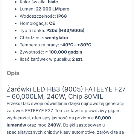
Kolor światła:
białe
Lumen:
22.000 LM
/parę
Wodoszczelność:
IP68
Homologacja:
CE
Typ trzonka:
P20d (HB3/9005)
Chłodzenie:
wentylator
Temperatura pracy:
-40℃ – +80℃
Żywotność:
≥ 100.000 godzin
Ilość żarówek w pudełku:
2 szt.
Opis
Żarówki LED HB3 (9005) FATEEYE F27
– 60,000LM, 240W, Chip 80MIL
Przekształć swoje oświetlenie dzięki najnowszej generacji
żarówek FATEEYE F27. Ten zestaw to prawdziwy gigant
wydajności, oferujący jasność na poziomie
60,000
lumenów
oraz moc
240W
. Dzięki zastosowaniu
specjalistycznych chipów klasy automotive, żarówki te są