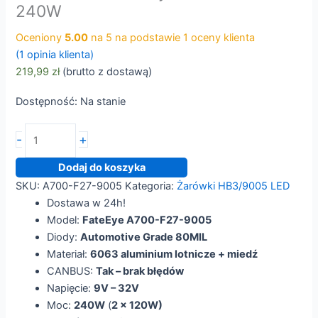
240W
Oceniony
5.00
na 5 na podstawie
1
oceny klienta
(
1
opinia klienta)
219,99
zł
(brutto
z dostawą
)
Dostępność:
Na stanie
ilość
-
+
Żarówki
LED
Dodaj do koszyka
FateEye
SKU:
A700-F27-9005
Kategoria:
Żarówki HB3/9005 LED
F27
Dostawa w 24h!
HB3
Model:
FateEye A700-F27-9005
9005
Diody:
Automotive Grade 80MIL
240W
Materiał:
6063 aluminium lotnicze + miedź
CANBUS:
Tak – brak błędów
Napięcie:
9V – 32V
Moc:
240W
(
2 x 120W)