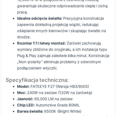
gwarantuje skuteczne odprowadzanie ciepła i cichą
pracę.
Idealne odcięcie światła:
Precyzyjna konstrukcja
zapewnia dokładną projekcję wiązki, redukując
oślepianie innych kierowców i skupiając światło na
drodze.
Rozmiar 1:1 i łatwy montaż:
Żarówki zachowują
wymiary zbliżone do oryginału, a ich instalacja typu
Plug & Play zajmuje zaledwie kilka minut. Konstrukcja
„Non-polarity” eliminuje problemy z odwrotnym
podłączeniem wtyczki.
Specyfikacja techniczna:
Model:
FATEEYE F27 (Wersja HB3/9005)
Moc:
240W na zestaw (120W na żarówkę)
Jasność:
60,000 LM na zestaw
Chip LED:
Automotive Grade 80MIL
Barwa światła:
6500K (Bright White)