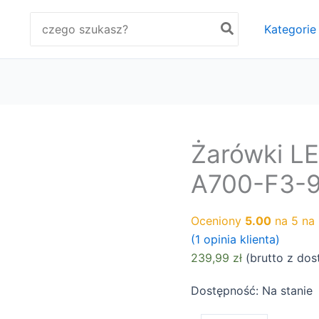
Search
Kategorie
for:
Żarówki L
A700-F3-
Oceniony
5.00
na 5 na
(
1
opinia klienta)
239,99
zł
(brutto
z dos
Dostępność:
Na stanie