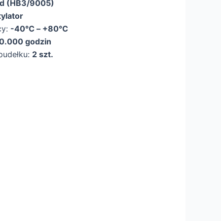
d (HB3/9005)
ylator
cy:
-40℃ – +80℃
0.000 godzin
pudełku:
2 szt.