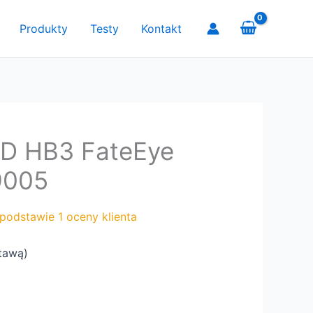
Produkty
Testy
Kontakt
ED HB3 FateEye
9005
 podstawie
1
oceny klienta
tawą
)