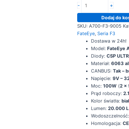
ilość
-
+
Żarówki
LED
Dodaj do ko
HB3
SKU:
A700-F3-9005
Ka
FateEye
FateEye
,
Seria F3
A700-
Dostawa w 24h!
F3-
Model:
FateEye
9005
Diody:
CSP ULTR
Materiał:
6063 al
CANBUS:
Tak – 
Napięcie:
9V – 3
Moc:
100W
(
2 x
Prąd roboczy:
2.
Kolor światła:
bia
Lumen:
20.000 
Wodoszczelność
Homologacja:
C