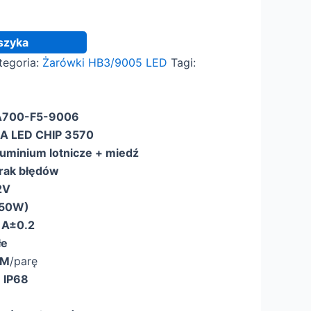
szyka
tegoria:
Żarówki HB3/9005 LED
Tagi:
 A700-F5-9006
A LED CHIP 3570
uminium lotnicze + miedź
brak błędów
2V
 50W)
1A±0.2
łe
LM
/parę
:
IP68
E