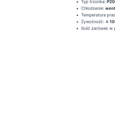
Typ trzonka:
P20
Chłodzenie:
went
Temperatura pra
Żywotność:
≥ 10
Ilość żarówek w 