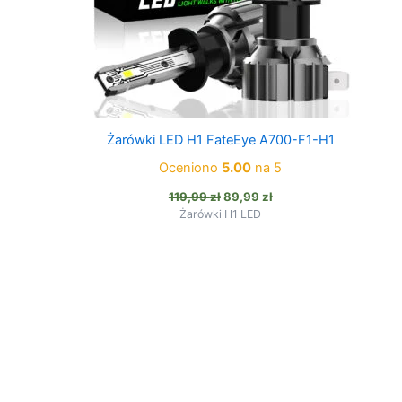
Żarówki LED H1 FateEye A700-F1-H1
Oceniono
5.00
na 5
Pierwotna
Aktualna
119,99
zł
89,99
zł
cena
cena
Żarówki H1 LED
wynosiła:
wynosi:
119,99 zł.
89,99 zł.