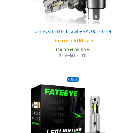
Żarówki LED H4 FateEye A700-F1-H4
Oceniono
5.00
na 5
Pierwotna
Aktualna
129,99
zł
99,99
zł
cena
cena
Żarówki H4 LED
wynosiła:
wynosi:
129,99 zł.
99,99 zł.
-25%