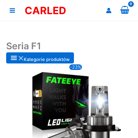
Przejdź
CARLED
do
treści
Seria F1
Kategorie produktów
-23%